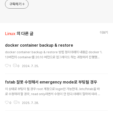
구독하기
더보기
Linux
의 다른 글
docker container backup & restore
글 내용
docker container backup & restore 방법 정리아래의 내용은 docker 1.
13버전의 container를 20.10 버전으로 업그레이드 하는 과정에서 진행했던
backup & restore 방법을 정리 및 공유하기 위하여 작성한다.아래는 contai
1
0
2024. 7. 25.
ner의 backup과 restore만을 정리했다.따라서 docker network와 bind
된 volume(docker run -v로 지정한 그것)은 아래의 내용과 별개로 재구성
을 해줘야한다.backup docker commit [container name] [생성할 ima
fstab 잘못 수정해서 emergency mode로 부팅될 경우
ge name]현재 사용중인 container를 docker image로 생성한다이 때 do
글 내용
cker run -v 옵션으로 지정한 폴더의 내용은 저장되지 않는다이는..
이 상태로 부팅이 될 경우 root 계정으로 login만 가능한데. /etc/fstab을 바
로 수정하려 할 경우, read only라면서 수정이 안 된다.아래의 절차에 따라 임
시로 disk mount를 하고, /etc/fstab을 재수정하면, 문제를 해결할 수 있다fi
0
1
2025. 7. 28.
ndmnt // 의 device를 찾는다 (ex: /dev/sda)mount -o rw,remount /de
v/sda /이 때 /dev/sda는 findmnt / 로 확인된 device를 지정해야 한다이후