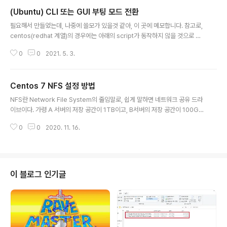
vi 또는 vim으로 /etc/fstab을 접속하면 read only 메시지가 사라지고, 파일
(Ubuntu) CLI 또는 GUI 부팅 모드 전환
수정이 가능해진다수정 완료 후 리부팅하면 된다.만약 또 잘못 수정했다면 1번
글 내용
부터 반복
필요해서 만들었는데, 나중에 쓸모가 있을것 같아, 이 곳에 메모합니다. 참고로,
centos(redhat 계열)의 경우에는 아래의 script가 동작하지 않을 것으로 생
각됩니다. (Ubuntu 20.04에서 검증) 아래의 shell script을 복붙한 다음 su
0
0
2021. 5. 3.
do 권한을 가지고 실행합니다. 1 또는 0의 인자를 입력하되, 1은 CLI, 0은 GUI
mode로 전환합니다. 아무것도 입력하지 않거나 0,1외의 다른 값을 입력하면
도움말을 출력합니다. # !/bin/bash mode=$1 if [ ${mode} -eq 1 ]; the
Centos 7 NFS 설정 방법
n echo "set the cli mode" sed -i 's/GRUB_CMDLINE_LINUX_DEFA
글 내용
ULT=.*/GRUB_CMDLINE_LINUX_DEFAULT=\"tex..
NFS란 Network File System의 줄임말로, 쉽게 말하면 네트워크 공유 드라
이브이다. 가령 A 서버의 저장 공간이 1TB이고, B서버의 저장 공간이 100GB
일 때, NFS를 설정하면 A서버의 저장공간를 B서버에 공유하여 활용할 수 있는
0
0
2020. 11. 16.
것이다. 설정 방법은 서버(위의 예시에서 A서버 역할)와 클라이언트(B서버 역
할)로 나누어 설명한다. [서버] 1. nfs 설정을 위한 별도의 계정을 생성 (root등
의 기존 계정을 사용하여도 무관) 2. yum install nfs-utils nfs-utils-lib &&
systemctl start nfs-server && systemctl start rpcbind && system
ctl enable nfs-server && systemctl enable..
이 블로그 인기글