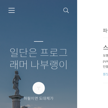
파
스
일단은 프로그
보통
py
래머 나부랭이
만들
뭔짓
하필이면 도대체가