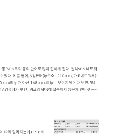
다.보통 'VPN우회'등의 단어로 많이 접하게 된다. 원리VPN 네트워
예를 들어, A컴퓨터(ip주소 : 210.x.x.x)가 B네트워크(=
.x.x의 ip가 아닌 168.x.x.x의 ip로 보여지게 된다.또한, B네
, A컴퓨터가 B네트워크의 VPN에 접속하지 않은채 인터넷 등을
유기에 따라 달라지는데 PPTP서