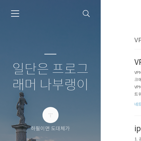
VP
V
일단은 프로그
VP
크에
래머 나부랭이
VP
트워
접속
네
i
하필이면 도대체가
1.