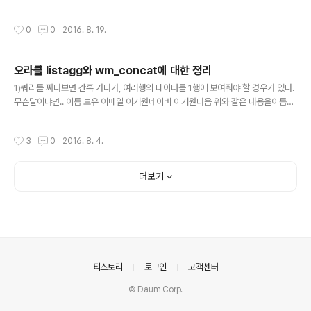
고 할 때 A테이블에서 B테이블에 없는 값만 찾기 위해서는'SELECT * FROM A M
INUS (SELECT * FROM B)'라고 쓰면 된다. (결과는 당연히 3이 나온다) 물론 A
작성시간
0
0
2016. 8. 19.
나 B 테이블에 WHERE절을 넣을수 있음은 당연하다. p.s: 이걸 몰라서 where절에
'!='걸 넣는 시도를 해본바로서 말하는데 '!='로 불일치를 찾으려하지말자, 엄청 오래
걸린다...
오라클 listagg와 wm_concat에 대한 정리
글 내용
1)쿼리를 짜다보면 간혹 가다가, 여러행의 데이터를 1행에 보여줘야 할 경우가 있다.
무슨말이냐면.. 이름 보유 이메일 이거원네이버 이거원다음 위와 같은 내용을이름보
유 이메일이거원네이버,다음 이런식으로 보여줘야 할 때가 있다. 이때는 listagg또
는 wm_concat등의 함수를 쓰면 된다.위의 두함수는 자신이 사용하는 2)오라클 버
작성시간
3
0
2016. 8. 4.
젼에 맞춰서 사용하면 된다. 10g일 경우 : wm_concat11g일 경우 : listagg 를 사
용하는데, 함수명칭이 다른만큼, 사용방법이 다르다(만일 서버의 오라클 버전이라도
바뀌는 경우엔... 일일이 찾아서 고쳐줘야 하는 불편함이 있다) wm_concat의 경우
더보기
wm_concat(컬럼명) 이라고 쓰면 되지만 listagg의 경우listagg(컬럼명, 구분기
호) within..
의안내
티스토리
로그인
고객센터
© Daum Corp.