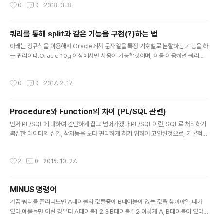
작성시간
0
0
2018. 3. 8.
을것이다.) ALTER system SET processes=100 scope=spfile; 그러면 프
로세스가 증가해서 접속이 잘 된다. p.s : 사무실에 인원이 3명인데 저게 왜 뜨는지
모르겠다.
쿼리를 통해 split과 같은 기능을 구현(?)하는 법
글 내용
아래는 정규식을 이용해서 Oracle에서 문자열을 특정 기호별로 분할하는 기능을 하
는 퀴리이다.Oracle 10g 이상에서만 사용이 가능할것이며, 이를 이용하면 쿼리를
통해 자바의 Split와 같은 기능을 구현할 수 있다. (ex : 1/2/3/4 ->1234로 나눠줌)
________________________________________________________ SELECT re
작성시간
0
0
2017. 2. 17.
gexp_substr(A.TXT, '[^기호]+', 1, LEVEL) TXT FROM (SELECT '대상 문자
열' TXT FROM dual) A CONNECT BY INSTR(A.TXT, '기호', 1, LEVEL-1) >
0_____________________________________________________..
Procedure와 Function의 차이 (PL/SQL 관련)
글 내용
먼저 PL/SQL에 대하여 간단하게 집고 넘어가겠다.PL/SQL이란, SQL로 처리하기
복잡한 데이터의 삽입, 삭제등을 보다 편리하게 하기 위하여 고안된것으로, 기본적으
로 SQL을 이용하나, 전체적인 문법은 기존의 프로그래밍 언어와 유사하다고 한다.
(Ada라는 언어를 본따서 만들었다고 한다 - 위키백과 인용) Procedure와 Functi
작성시간
2
0
2016. 10. 27.
on은 이래저래 실무에서 많이 이용된다.둘다 PL/SQL을 이용하여 만들기 때문에 문
법에 차이가 없다. 다만 명칭이 다른만큼 엄연히 차이가 있기에 그것에 대해 글을 써
보려한다. 1. Procedure는 Return값이 없어도 되지만, Function은 Return값이
MINUS 명령어
반드시 존재한다. (정확하게 말해서 Procedure는 Return값이 없거나 2개이상일
글 내용
수도 있지만, ..
가끔 쿼리를 돌리다보면 A테이블의 값들중에 B테이블에 없는 값을 찾아야할 때가
있다.예를들면 이런 경우다 A테이블1 2 3 B테이블 1 2 이렇게 A, B테이블이 있다