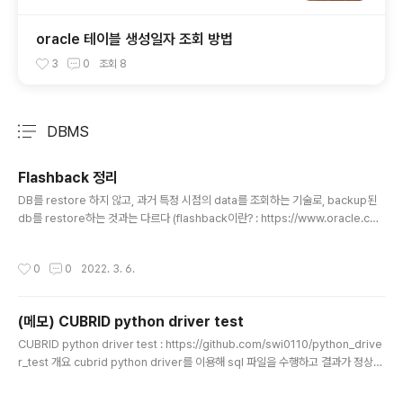
oracle 테이블 생성일자 조회 방법
3
0
조회
8
DBMS
분류 전체보기
주요 글 목록
Flashback 정리
글 내용
DB를 restore 하지 않고, 과거 특정 시점의 data를 조회하는 기술로, backup된
db를 restore하는 것과는 다르다 (flashback이란? : https://www.oracle.co
m/kr/database/technologies/high-availability/flashback.html) (flashba
ck transaction, total recall은 보고 있던 책에 예제가 없어서 따로 정리하지 않
작성시간
0
0
2022. 3. 6.
음) flashback query : 특정 시점의 테이블의 데이터 조회 flashback version q
uery : 특정 기간의 테이블의 데이터 버전 조회 flashback transaction query :
특정 기간의 트랜잭션에 의한 변경정보 조회 flashback table : 특..
(메모) CUBRID python driver test
글 내용
CUBRID python driver test : https://github.com/swi0110/python_drive
r_test 개요 cubrid python driver를 이용해 sql 파일을 수행하고 결과가 정상적
으로 출력 됐는지를 확인 함 몇가지 문제가 있지만 추후에 보완하기 위해 git hub에
올려둠 (문제는 후술) 참고 : Test 프로그램의 기능 검증(?)을 위해 활용한 *.sql 파