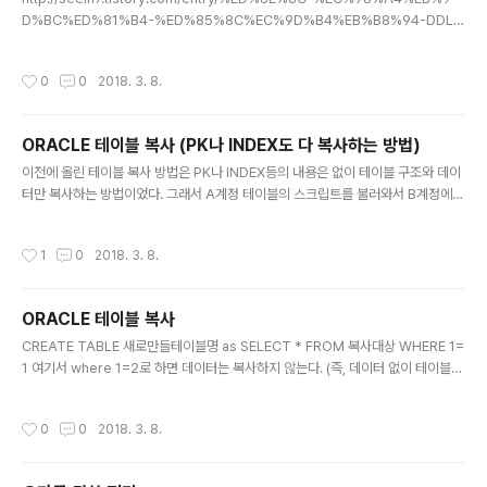
D%BC%ED%81%B4-%ED%85%8C%EC%9D%B4%EB%B8%94-DDL-
Script-%EC%96%BB%EB%8A%94-%EB%B0%A9%EB%B2%9 위의 링
크를 참고하면 보다 자세한 내용을 확인할 수 있습니다 select dbms_metadata.
작성시간
0
0
2018. 3. 8.
get_ddl('객체종류','객체명','유저명') from dual; 이걸 이용하면 DB 객체의 스크
립트를 확인할 수 있다. (ex : select dbms_metadata.get_ddl('TABLE','DEP
T','SCOTT') from dual; / SCOTT유저의 DEPT 테이블의 스크립트 확인)
ORACLE 테이블 복사 (PK나 INDEX도 다 복사하는 방법)
글 내용
이전에 올린 테이블 복사 방법은 PK나 INDEX등의 내용은 없이 테이블 구조와 데이
터만 복사하는 방법이었다. 그래서 A계정 테이블의 스크립트를 불러와서 B계정에
테이블을 생성하는 방법을 고안해봤다.(이걸 자동으로 하기 위해서 프로시져로 만들
었다) 하지만 이 방법은 SYS계정에서만 가능하다. SYS계정과 같은 권한이 없는 계
작성시간
1
0
2018. 3. 8.
정에서 아래의 프로시져를 돌리면 권한이 불충분하다는 오류가 나온다. 일일히 스크
립트를 복사+붙여넣기+실행하는게 싫어서 아래와 같은 프로시져를 만들었는데, 필
요에 따라 활용하시기 바랍니다. _________________________________________
ORACLE 테이블 복사
________________ CREATE OR REPLACE PROCEDURE SYS.프로시저명 IS
글 내용
v_script VAR..
CREATE TABLE 새로만들테이블명 as SELECT * FROM 복사대상 WHERE 1=
1 여기서 where 1=2로 하면 데이터는 복사하지 않는다. (즉, 데이터 없이 테이블
구조만 복사) 다른 계정에 있는 테이블을 복사할꺼라면 복사하지말고 DB Link를 이
용하길 추천한다. 이 방법의 단점은 복사 대상 테이블의 PK나 Index설정등은 복사
작성시간
0
0
2018. 3. 8.
할 수 없다는 점이다.