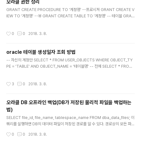
오라클 권한 정리
글 내용
GRANT CREATE PROCEDURE TO '계정명' --프로시져 GRANT CREATE V
IEW TO '계정명' --뷰 GRANT CREATE TABLE TO '계정명' -- 테이블 GRAN
T CREATE DATABASE LINK TO '계정명' --DB링크 GRANT CREATE SYN
ONYM TO '계정명' --뭐지? GRANT CREATE SEQUENCE TO '계정명' --시
작성시간
0
0
2018. 3. 8.
퀀스 GRANT UNLIMITED TABLESPACE TO '계정명' --테이블 스페이스 GR
ANT CREATE TRIGGER TO '계정명' --트리거 오라클 계정 생성이후 이런저런
권한을 줘서 사용할 수 있다. 위의 권한들 말고도 더 있을텐데, 차후 추가 예정 p.s :
oracle 테이블 생성일자 조회 방법
물론 권한 회수는 REVOKE 명령을 쓰면 된다.
글 내용
-- 자신의 계정만 SELECT * FROM USER_OBJECTS WHERE OBJECT_TY
PE = 'TABLE' AND OBJECT_NAME = '테이블명' -- 전체 SELECT * FROM
ALL_OBJECTS WHERE OBJECT_TYPE = 'TABLE' AND OBJECT_NAME
= '테이블명' p.s : object_type을 table이 아닌 procedure등으로 바꾸면 그 오
작성시간
3
0
2018. 3. 8.
브젝트들의 생성일자등을 확인할 수 있다.
오라클 DB 오프라인 백업(DB가 저장된 물리적 파일을 백업하는
법)
글 내용
SELECT file_id, file_name, tablespace_name FROM dba_data_files; 이
쿼리를 실행하면 DB의 데이터 파일이 저장된 경로를 알 수 있다. 경로상의 모든 파일
을 복사하는 것도 백업의 한 방법이 아닐까 싶다. p.s : 경로를 확인한 이후, 당연히
작성시간
0
0
2018. 3. 8.
오라클은 종료하고, 백업을 진행한다. p.s2 : 이러한 방식을 Whole-Backup 혹은