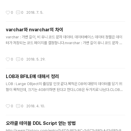
니다.MS측에서 설명하길 '데이터베이스 내에서 자동으로 생성된 고유 이진 숫자를
표시하는 데이터 형식입니다' 라고 되어있습니다.즉, 날짜, 시간과는 관련이 없습니
작성시간
0
0
2018. 7. 5.
다.심지어 column의 type을 timestamp로 지정하면, 해당 column은 insert와
update도 안됩니다.그냥 DB가 생성해주는 의미 불명의 값을 계속 저장하고 있을뿐
입니다.그리고 MS에서도 차후에 해당 기능을 제거할 예정이라고 합니다.(자세한건
varchar와 nvarchar의 차이
'https://docs.microsoft.com/ko-kr/sql/t-sql/data-types/rowver..
글 내용
varchar : 가변 길이, 비 유니 코드 문자 데이터. 데이터베이스 데이터 정렬은 데이
터가 저장되는 코드 페이지를 결정합니다.nvarchar : 가변 길이 유니 코드 문자 데
이터입니다. 비교를위한 데이터베이스 데이터 정렬에 따라 다릅니다. 자세한건 이 곳
을 참조
작성시간
0
0
2018. 5. 29.
LOB과 BFILE에 대해서 정리
글 내용
LOB : Large OBject의 줄임말 인것 같다.목적은 DB에 대량의 데이터를 담기 위
함이 목적인데, 크기는 4GB이하면 된다고 한다.LOB은 두가지로 나뉜다.CLOB와
BLOB로 나뉘는데C는 Character, B는 Binary의 약자이다. 그러니까, CLOB는
문자형이고, BLOB는 바이너리형인것이다. CLOB에서 유니코드를 지원하기 위한
작성시간
0
0
2018. 4. 10.
데이터 타입은 NCLOB(N = Natural)이다.그리고 LOB말고도 대용량 파일을 읽어
오기 위한 데이터 타입이 있는데, BFILE이라고 한다.이것은 DB가 아닌 외부의 저장
장치의 파일을 읽어오기 위한 데이터 타입이라고 한다. 보다 자세한 사항은 아래의
오라클 테이블 DDL Script 얻는 방법
링크를 참고하면 도움이 될것 같다.LOB : https://docs.microsoft.com/ko-kr/
글 내용
d..
http://seein7.tistory.com/entry/%ED%8E%8C-%EC%98%A4%EB%9