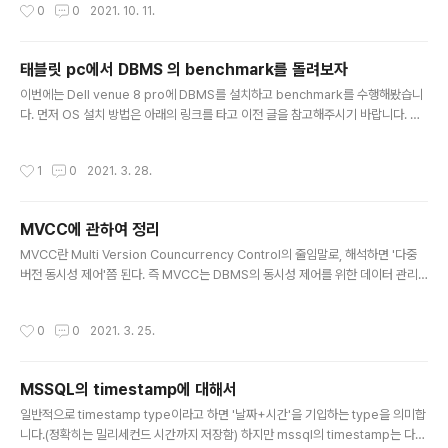
작성시간
0
0
2021. 10. 11.
일은 cubrid repository에 있는 cubrid-testcases의 test scenario의 일부
를 사용했음 (링크 : https://github.com/CUBRID/cubrid-testcases/tree/de
velop/sql) Test 수행 방법 및 수행 방식 Test.py에 있는 'tc_path..
태블릿 pc에서 DBMS 의 benchmark를 돌려보자
글 내용
이번에는 Dell venue 8 pro에 DBMS를 설치하고 benchmark를 수행해봤습니
다. 먼저 OS 설치 방법은 아래의 링크를 타고 이전 글을 참고해주시기 바랍니다. De
ll venue 8에 cloudready 설치하기 : this1.tistory.com/entry/윈도우-태블릿
에-cloudready-OS-chromium-OS-설치하기 Cloudready OS에는 linux c
작성시간
1
0
2021. 3. 28.
ontainer를 생성해주는 기능이 있습니다. 이를 이용하면, 태블릿 pc를 서버처럼 이
용할 수도 있을 것 같아서 한번 테스트 해봤습니다. 테스트 방법은 DBMS를 설치하
고 Benchmark 프로그램인 YCSB를 수행해봤습니다. 설치방법 테스트 해본 DBM
MVCC에 관하여 정리
S는 CUBRID와 MySQL 두가지이며, 둘 다 오픈소스 DBMS로 ..
글 내용
MVCC란 Multi Version Councurrency Control의 줄임말로, 해석하면 '다중
버전 동시성 제어'쯤 된다. 즉 MVCC는 DBMS의 동시성 제어를 위한 데이터 관리
기법이다. (참고 : ko.wikipedia.org/wiki/다중_버전_동시성_제어) 비교를 위해,
기존의 동시성 제어 방법으로 알려진 Lock의 개념을 잠깐 살펴보자. lock은 크게 r
작성시간
0
0
2021. 3. 25.
ead lock과 write lock으로 나누어진다. 간단하게 살펴보면, - read lock(shar
ed lock)이 걸린 데이터 D를 A가 점유하고 있을 때, B는 D를 read 할 수는 있지
만, write 할 수는 없다. - write lock(exclusive lock)이 걸린 데이터 D를 A가
MSSQL의 timestamp에 대해서
점유하고 있을 때, B는 D를 r..
글 내용
일반적으로 timestamp type이라고 하면 '날짜+시간'을 기입하는 type을 의미합
니다.(정확히는 밀리세컨드 시간까지 저장함) 하지만 mssql의 timestamp는 다릅