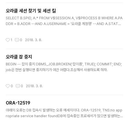
Cold-Backup이라고 한다.
오라클 세션 찾기 및 세션 킬
글 내용
SELECT B.SPID, A.* FROM V$SESSION A, V$PROCESS B WHERE A.PA
DDR = B.ADDR --AND A.USERNAME = '오라클 계정명' --AND A.STATUS
= 'ACTIVE || INACTIVE' 위의 쿼리는 오라클의 세션을 찾을때 쓰면 된다.주석중
에 USERNAME은 ORACLE 계정명을, STATUS는 해당 세션의 활성화 여부를 찾
작성시간
1
0
2018. 3. 8.
을 때 쓰면 된다.그리고 위에서 찾은 세션은 아래의 쿼리로 KILL이 가능하다. ALTE
R SYSTEM KILL SESSION 'SID,SERIAL' 위의 쿼리로 찾은 SID와 SERIAL을 입
력해서 실행하면 된다. killalter system kill session 'SID, Serial' ;ex) alter s
오라클 잡 중지
yste..
글 내용
BEGIN -- 잡의 중지 DBMS_JOB.BROKEN('잡이름', TRUE); COMMIT; END;
job은 한번 실행되면 중지하기가 여간 어렵다.조심해서 사용하도록 하자.
작성시간
0
0
2018. 3. 8.
ORA-12519
글 내용
아래의 오류는 DB 접속시 발생하는 오류 메세지이다. ORA-12519, TNS:no app
ropriate service handler foundDB에 접속중인 프로세서가 많으면 발생하는
오류라고 한다. SYS 계정에 접속하여, 아래의 쿼리를 돌린다. 이때 숫자는 적당히 큰
값을 써주면 된다.(예를들어, 혼자서 사용할 DB라면 값을 100보다 낮게 줘도 괜찮