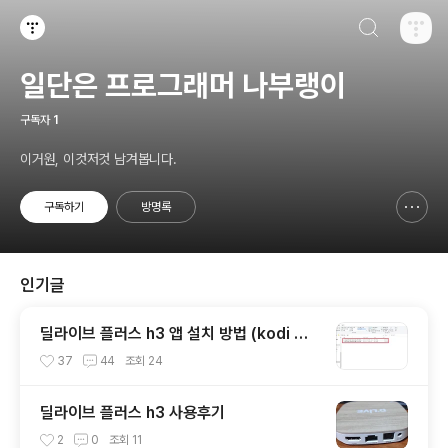
검색하기
티스토리
일단은 프로그래머 나부랭이
구독자
1
이거원, 이것저것 남겨봅니다.
구독하기
방명록
신고하기 레이어
열기
인기글
딜라이브 플러스 h3 앱 설치 방법 (kodi 없
이 wavve와 youtube보기)
37
44
조회
24
딜라이브 플러스 h3 사용후기
2
0
조회
11